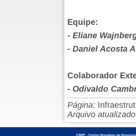
Equipe:
- Eliane Wajnber
-
Daniel Acosta A
Colaborador Ext
- Odivaldo Cambr
Página:
Infraestru
Arquivo atualizad
CBPF - Centro Brasileiro de Pesquisa