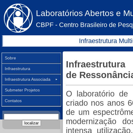
Laboratórios Abertos e Mu
CBPF - Centro Brasileiro de Pesq
Clique n
Infraestrutura Mul
Sobre
Infraestru
Infraestrutura
de Ressonância
Infraestrutura Associada
►
Submeter Projetos
O laboratório d
Contatos
criado nos anos 6
de um espectrôme
modernização do
intensa utilizaç