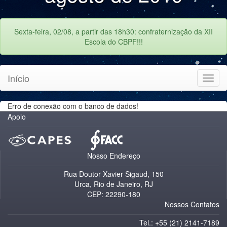
Sexta-feira, 02/08, a partir das 18h30: confraternização da XII
Escola do CBPF!!!
Início
Toggl
navig
Erro de conexão com o banco de dados!
Apoio
Nosso Endereço
Rua Doutor Xavier Sigaud, 150
Urca, Rio de Janeiro, RJ
CEP: 22290-180
Nossos Contatos
Tel.: +55 (21) 2141-7189