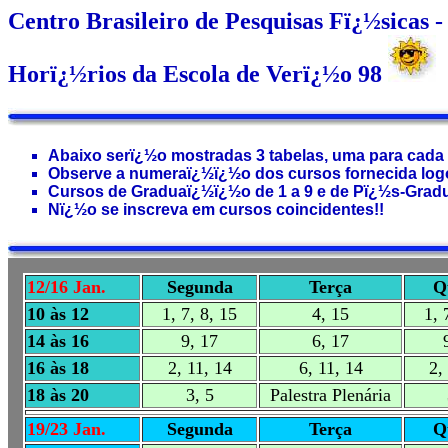
Centro Brasileiro de Pesquisas Fï¿½sica
Horï¿½rios da Escola de Verï¿½o 98
Abaixo serï¿½o mostradas 3 tabelas, uma para cad
Observe a numeraï¿½ï¿½o dos cursos fornecida logo
Cursos de Graduaï¿½ï¿½o de 1 a 9 e de Pï¿½s-Gradu
Nï¿½o se inscreva em cursos coincidentes!!
12/16 Jan.
Segunda
Terça
Q
10 às 12
1, 7, 8, 15
4, 15
1, 
14 às 16
9, 17
6, 17
16 às 18
2, 11, 14
6, 11, 14
2,
18 às 20
3, 5
Palestra Plenária
19/23 Jan.
Segunda
Terça
Q