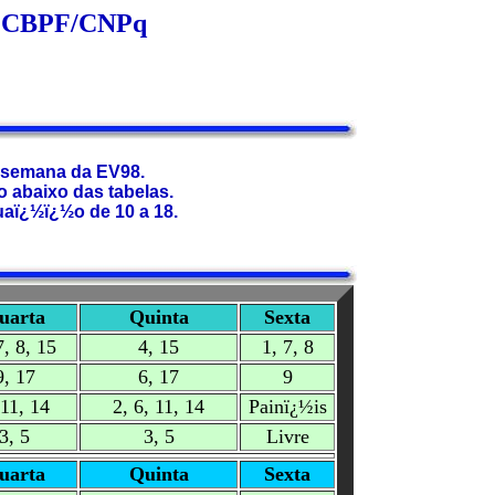
s - CBPF/CNPq
a semana da EV98.
 abaixo das tabelas.
aï¿½ï¿½o de 10 a 18.
uarta
Quinta
Sexta
7, 8, 15
4, 15
1, 7, 8
9, 17
6, 17
9
 11, 14
2, 6, 11, 14
Painï¿½is
3, 5
3, 5
Livre
uarta
Quinta
Sexta