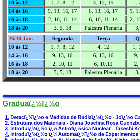
10 às 12
1, 7, 8, 12
4, 12, 15
1, 
14 às 16
9, 13, 16, 17
6, 13, 16, 17
9, 1
16 às 18
2, 10, 11, 14
6, 10, 11, 14
2, 1
18 às 20
3, 5, 18
Palestra Plenária
3,
26/30 Jan.
Segunda
Terça
Q
10 às 12
1, 7, 8, 12
4, 12
1, 
14 às 16
9, 13, 16
6, 13, 16
9,
16 às 18
2, 10, 11
6, 10,11
2,
18 às 20
3, 5, 18
Palestra Plenária
3,
Graduaï¿½ï¿½o
1.
Detecï¿½ï¿½o e Medidas de Radiaï¿½ï¿½o - Joï¿½o Ca
2.
Estrutura dos Materiais - Diana Josefina Rosa Guenzb
3.
Introduï¿½ï¿½o ï¿½ Astrofï¿½sica Nuclear - Takeshi 
4.
Introduï¿½ï¿½o ï¿½ Automaï¿½ï¿½o de Experimentos -
5.
Introduï¿½ï¿½o ï¿½ Fï¿½sica do Estado Sï¿½lido - Ivan 