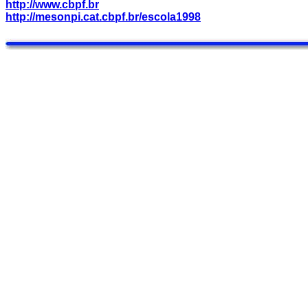
http://www.cbpf.br
http://mesonpi.cat.cbpf.br/escola1998