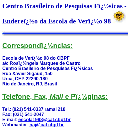
Centro Brasileiro de Pesquisas Fï¿½sica
Endereï¿½o da Escola de Verï¿½o 98
Correspondï¿½ncias:
Escola de Verï¿½o 98 do CBPF
a/c Rosï¿½ngela Marques de Castro
Centro Brasileiro de Pesquisas Fï¿½sicas
Rua Xavier Sigaud, 150
Urca, CEP 22290-180
Rio de Janeiro, RJ, Brasil
Telefone, Fax,
Mail
e Pï¿½ginas:
Tel.: (021) 541-0337 ramal 218
Fax: (021) 541-2047
E-mail:
escola1998@cat.cbpf.br
Webmaster:
naj@cat.cbpf.br