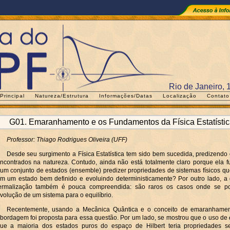
Rio de Janeiro, 
Principal
Natureza/Estrutura
Informações/Datas
Localização
Contato
G01. Emaranhamento e os Fundamentos da Física Estatístic
Professor: Thiago Rodrigues Oliveira (UFF)
Desde seu surgimento a Física Estatística tem sido bem sucedida, predizend
ncontrados na natureza. Contudo, ainda não está totalmente claro porque ela
um conjunto de estados (ensemble) predizer propriedades de sistemas físicos 
m um estado bem definido e evoluindo deterministicamente? Por outro lado, a
ermalização também é pouca compreendida: são raros os casos onde se po
volução de um sistema para o equilíbrio.
Recentemente, usando a Mecânica Quântica e o conceito de emaranhamen
bordagem foi proposta para essa questão. Por um lado, se mostrou que o uso de
ue a maioria dos estados puros do espaço de Hilbert teria propriedades 