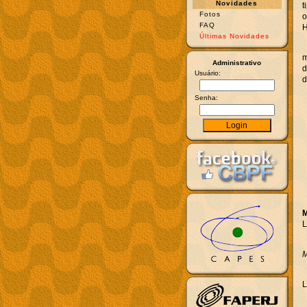
Novidades
t
Fotos
o
FAQ
H
Últimas Novidades
m
Administrativo
d
Usuário:
d
Senha:
M
L
M
L