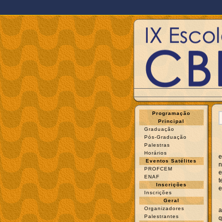
Programação
Principal
Graduação
Pós-Graduação
Palestras
Horários
e
Eventos Satélites
n
PROFCEM
e
ENAF
t
Inscrições
e
Inscrições
Geral
Organizadores
a
Palestrantes
q