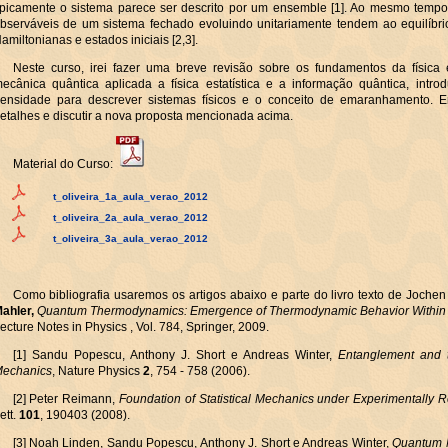
ipicamente o sistema parece ser descrito por um ensemble [1]. Ao mesmo tempo
bserváveis de um sistema fechado evoluindo unitariamente tendem ao equilíbr
amiltonianas e estados iniciais [2,3].
Neste curso, irei fazer uma breve revisão sobre os fundamentos da física e
ecânica quântica aplicada a física estatística e a informação quântica, intr
ensidade para descrever sistemas físicos e o conceito de emaranhamento. E
etalhes e discutir a nova proposta mencionada acima.
Material do Curso:
t_oliveira_1a_aula_verao_2012
t_oliveira_2a_aula_verao_2012
t_oliveira_3a_aula_verao_2012
Como bibliografia usaremos os artigos abaixo e parte do livro texto de Joche
ahler,
Quantum Thermodynamics: Emergence of Thermodynamic Behavior Within
ecture Notes in Physics , Vol. 784, Springer, 2009.
[1] Sandu Popescu, Anthony J. Short e Andreas Winter,
Entanglement and t
echanics
, Nature Physics
2
, 754 - 758 (2006).
[2] Peter Reimann,
Foundation of Statistical Mechanics under Experimentally Re
ett.
101
, 190403 (2008).
[3] Noah Linden, Sandu Popescu, Anthony J. Short e Andreas Winter,
Quantum M