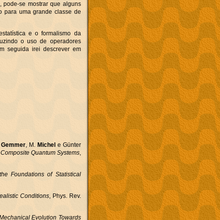
, pode-se mostrar que alguns
io para uma grande classe de
statística e o formalismo da
oduzindo o uso de operadores
m seguida irei descrever em
n
Gemmer
, M.
Michel
e Günter
 Composite Quantum Systems
,
he Foundations of Statistical
alistic Conditions
, Phys. Rev.
echanical Evolution Towards